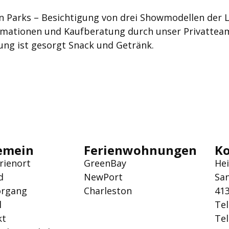
n Parks – Besichtigung von drei Showmodellen der 
rmationen und Kaufberatung durch unser Privattea
ung ist gesorgt Snack und Getränk.
emein
Ferienwohnungen
K
rienort
GreenBay
He
d
NewPort
San
organg
Charleston
41
l
Tel
kt
Tel