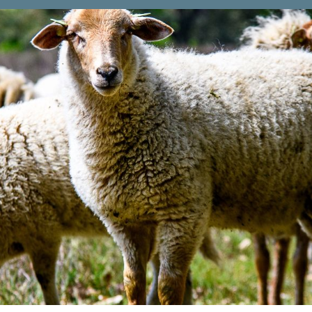
ngen
Der Ferienort
Die Umgebung
Erle
fprozess
Camping/ vermietung
Aktuell
Konta