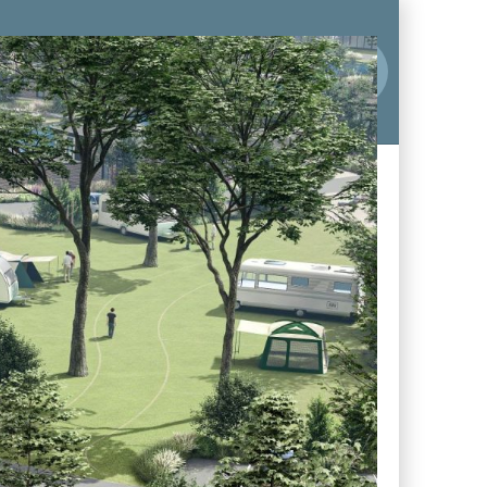
ben & Genießen
Unser
Angebot
akt