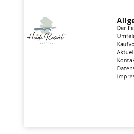
Allg
Der Fe
Umfel
Kaufv
Aktuel
Konta
Datens
Impre