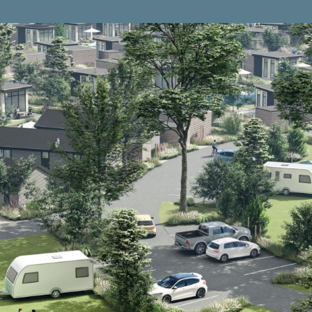
ngen
Der Ferienort
Die Umgebung
Erle
aufprozess
Camping/ vermietung
Aktuell
Kont