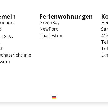
emein
Ferienwohnungen
K
rienort
GreenBay
He
d
NewPort
San
organg
Charleston
41
l
Tel
kt
Tel
chutzrichtlinie
E-m
ssum