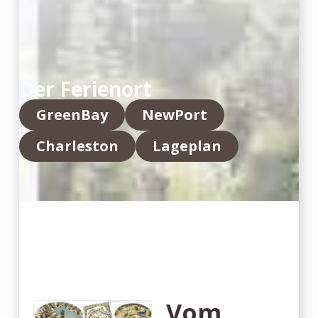
Der Ferienort
GreenBay
NewPort
Charleston
Lageplan
Vom