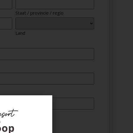
Staat / provincie / regio
Land
ienst zijn?
oop