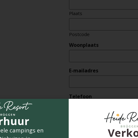
Plaats
Postcode
Woonplaats
E-mailadres
Telefoon
rhuur
Waar kunnen we u mee van d
Verk
ele campings en
Mailen brochure