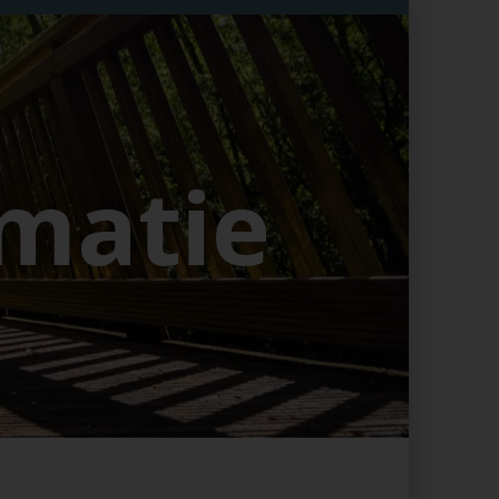
Het aankoopproces
Ons
aanbod
matie