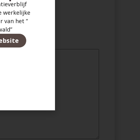
tieverblijf
sgesprek
 werkelijke
r van het “
wald”
ebsite