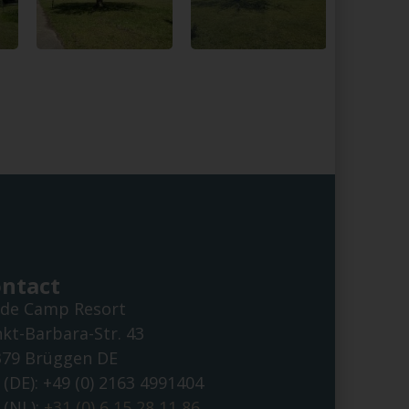
ntact
ide Camp Resort
kt-Barbara-Str. 43
379 Brüggen DE
 (DE): +49 (0) 2163 4991404
 (NL):
+31 (0) 6 15 28 11 86