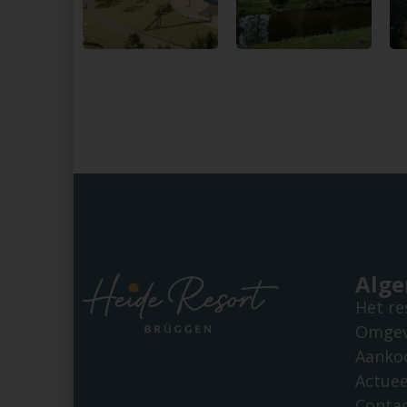
Alg
Het re
Omgev
Aanko
Actuee
Conta