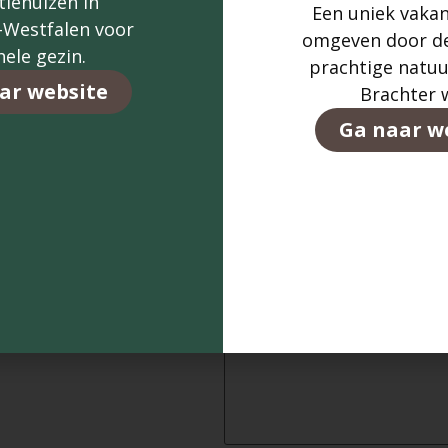
tiehuizen in
Aanvraag prognose Verhuur
Een uniek vakan
-Westfalen voor
Afspraak bezichtiging/ advie
omgeven door de
hele gezin.
prachtige natuu
Alles selecteren
ar website
Brachter 
Ga naar w
Uw bericht (optioneel)