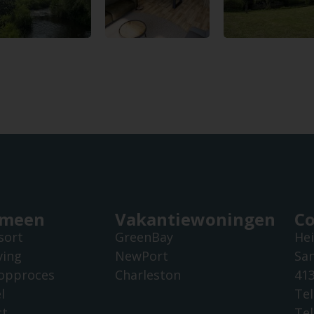
emeen
Vakantiewoningen
Co
sort
GreenBay
He
ing
NewPort
San
opproces
Charleston
41
l
Tel
ct
Tel