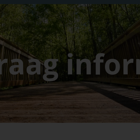
Het resort
De omgeving
Beleef en geniet
Actueel
Contact
raag infor