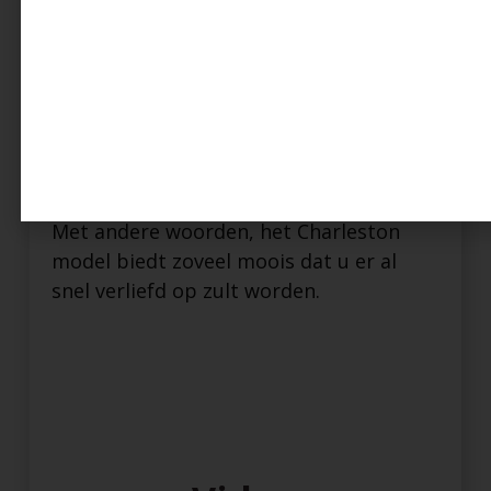
biedt volop ruimte, terwijl de
hoekkeuken dankzij de L-indeling mooi
aansluit en subtiel uit het zicht blijft. De
badkamer is strategisch geplaatst
tussen de slaapkamers, waardoor extra
privacy wordt gegarandeerd.
Met andere woorden, het Charleston
model biedt zoveel moois dat u er al
snel verliefd op zult worden.