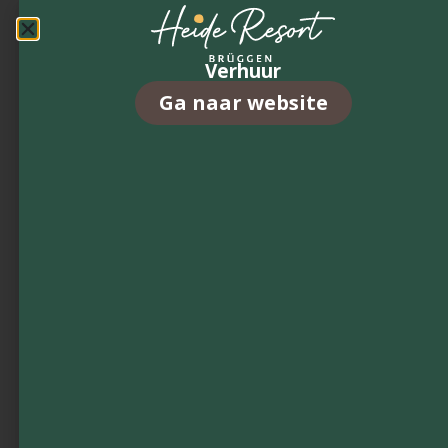
€Op aanvraag
Charleston
Ons
Aanvraag
aanb
Verhuur
Ga naar website