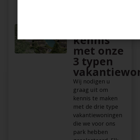
comfort.
Maak
kennis
met onze
3 typen
vakantiewo
Wij nodigen u
graag uit om
kennis te maken
met de drie type
vakantiewoningen
die we voor ons
park hebben