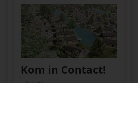
Kom in Contact!
Uw
naam
(Vereist)
Uw
telefoonnummer
(Vereist)
E-
mailadres
(Vereist)
Geen