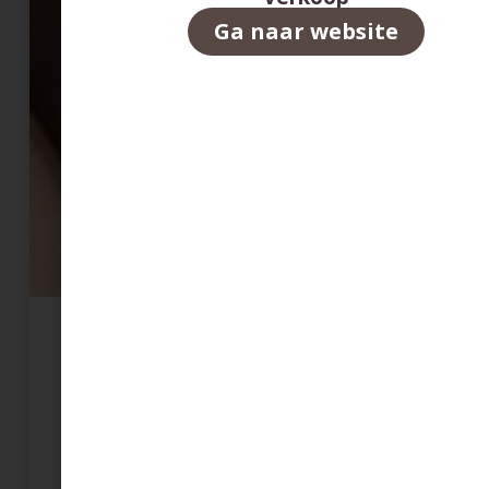
Ga naar website
Vakantiewoningen
GreenBay
NewPort
Charleston
Van droom tot
werkelijkheid
Op ons resort bieden wij drie soorten