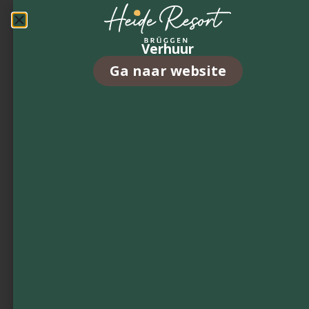
€Op aanvraag
GreenBay
Ons
Aanvraag
aanb
Verhuur
Ga naar website