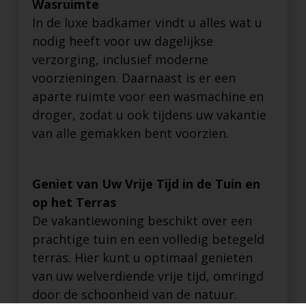
Wasruimte
In de luxe badkamer vindt u alles wat u
nodig heeft voor uw dagelijkse
verzorging, inclusief moderne
voorzieningen. Daarnaast is er een
aparte ruimte voor een wasmachine en
droger, zodat u ook tijdens uw vakantie
van alle gemakken bent voorzien.
Geniet van Uw Vrije Tijd in de Tuin en
op het Terras
De vakantiewoning beschikt over een
prachtige tuin en een volledig betegeld
terras. Hier kunt u optimaal genieten
van uw welverdiende vrije tijd, omringd
door de schoonheid van de natuur.