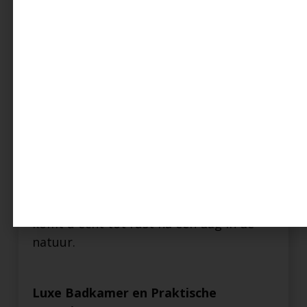
perfecte plek om te ontspannen en te
genieten van het uitzicht. De volledig
uitgeruste keuken maakt het eenvoudig
om heerlijke maaltijden te bereiden.
Comfortabele en Stijlvolle
Slaapkamers
De twee ingerichte slaapkamers zijn
ontworpen met uw comfort in
gedachten, compleet met comfortabele
bedden en voldoende kastruimte. Hier
komt u echt tot rust na een dag in de
natuur.
Luxe Badkamer en Praktische